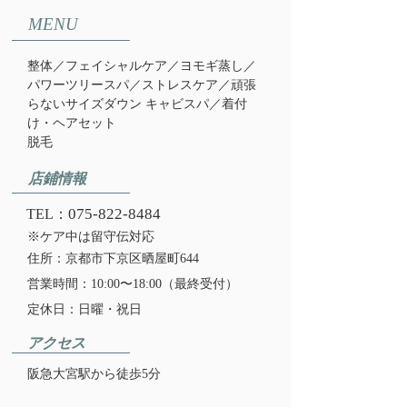
MENU
整体／フェイシャルケア／ヨモギ蒸し／
パワーツリースパ／​ストレスケア／
頑張
らないサイズダウン キャビスパ／
​着付
け・ヘアセット
​脱毛
店鋪情報
075-822-8484
TEL：
※ケア中は留守伝対応
住所：京都市下京区晒屋町644
営業時間：10:00〜18:00（最終受付）
定休日：日曜・祝日
アクセス
​阪急大宮駅から徒歩5分